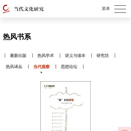
热风书系
丨
最新出版
丨
热风学术
丨
讲义与读本
丨
研究坊
丨
热风译丛
丨
当代观察
丨
思想论坛
丨