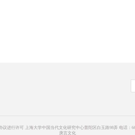
可 上海大学中国当代文化研究中心普陀区白玉路98弄 电话：66135200 沪IC
庚言文化