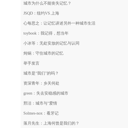
城市为什么不能丧失记忆？
JSQD：纽约VS.上海
心每思之：让记忆讲述另外一种城市生活
toybook：我记得，想当年
小冰等：无处安放的记忆与认同
炖锅：守住城市的记忆
举手发言
城市是“我们”的吗？
资深青年：乡关何处
green：失去安稳感的城市
邢洁：城市与“爱情
Solmes-nox：看牙记
落月先生：上海何曾是我们的？