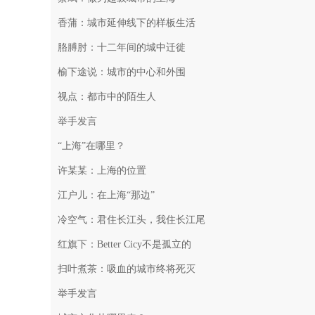
香蒲：城市延伸线下的样板生活
胳膊肘：十二年间的城中迁徙
榆下途说：城市的中心和外围
视点：都市中的陌生人
举手发言
“上海”在哪里？
许某某：上海的位置
江户儿：在上海“那边”
冷空气：君住长江头，我住长江尾
红旗下：Better Cicy不是孤立的
扫叶煮茶：吸血的城市终将死灭
举手发言