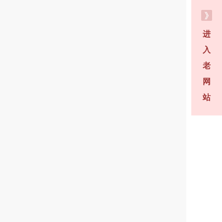
进
入
老
网
站